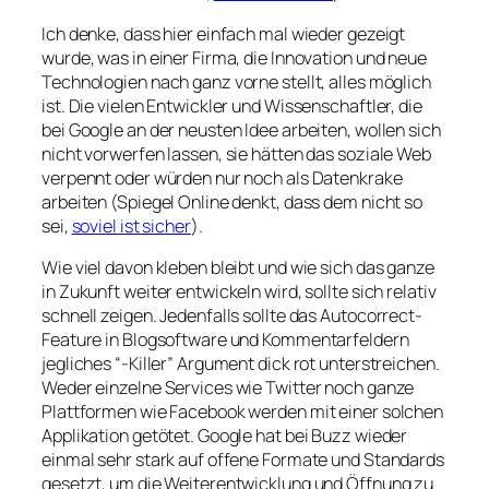
Ich denke, dass hier einfach mal wieder gezeigt
wurde, was in einer Firma, die Innovation und neue
Technologien nach ganz vorne stellt, alles möglich
ist. Die vielen Entwickler und Wissenschaftler, die
bei Google an der neusten Idee arbeiten, wollen sich
nicht vorwerfen lassen, sie hätten das soziale Web
verpennt oder würden nur noch als Datenkrake
arbeiten (Spiegel Online denkt, dass dem nicht so
sei,
soviel ist sicher
).
Wie viel davon kleben bleibt und wie sich das ganze
in Zukunft weiter entwickeln wird, sollte sich relativ
schnell zeigen. Jedenfalls sollte das Autocorrect-
Feature in Blogsoftware und Kommentarfeldern
jegliches “-Killer” Argument dick rot unterstreichen.
Weder einzelne Services wie Twitter noch ganze
Plattformen wie Facebook werden mit einer solchen
Applikation getötet. Google hat bei Buzz wieder
einmal sehr stark auf offene Formate und Standards
gesetzt, um die Weiterentwicklung und Öffnung zu