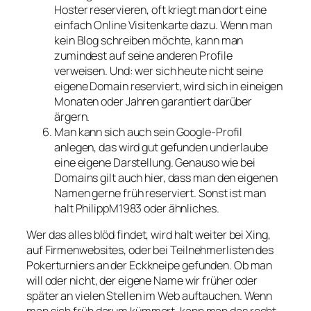
Hoster reservieren, oft kriegt man dort eine
einfach Online Visitenkarte dazu. Wenn man
kein Blog schreiben möchte, kann man
zumindest auf seine anderen Profile
verweisen. Und: wer sich heute nicht seine
eigene Domain reserviert, wird sich in eineigen
Monaten oder Jahren garantiert darüber
ärgern.
Man kann sich auch sein Google-Profil
anlegen, das wird gut gefunden und erlaube
eine eigene Darstellung. Genauso wie bei
Domains gilt auch hier, dass man den eigenen
Namen gerne früh reserviert. Sonst ist man
halt PhilippM1983 oder ähnliches.
Wer das alles blöd findet, wird halt weiter bei Xing,
auf Firmenwebsites, oder bei Teilnehmerlisten des
Pokerturniers an der Eckkneipe gefunden. Ob man
will oder nicht, der eigene Name wir früher oder
später an vielen Stellen im Web auftauchen. Wenn