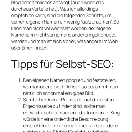
Blog oder ähnliches anfängt (auch wenn das
durchaus Vorteile hat). Was ich allerdings
empfehlen kann, sind die folgenden Schritte, um
seinen eigenen Namen ein wenig “aufzuräumen”. So
kann man nicht verwechselt werden, der eigene
Name kann nicht von jemand anderem gekidnappt
werden und man ist sich sicher, was andere im Web
über Einen finden.
Tipps für Selbst-SEO:
Den eigenen Namen googlen und feststellen,
wo man überall verlinkt ist – so bekommt man
natürlich schon mal ein gutes Bild.
Sämtliche Online-Profile, die auf der ersten
Ergebnisseite zu finden sind, sollte man
entweder schick machen oder löschen. In Xing
würde ich eine ordentliche Beschreibung
empfehlen, hier kann man auch verschiedene