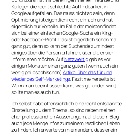
Kollegen die recht schlechte Auffindbarkeit in
Google aufgefallen. Das muss nicht so sein, denn
Optimierung ist eigentlich recht einfach und hat
eigentlich nur Vorteile. Im Falle der meisten findet
sich bei einer einfachen Google-Suche ein Xing-
oder Facebook-Profil. Das ist eigentlich schon mal
ganz gut, denn so kann der Suchende zumindest
einiges über die Person erfahren, über die er sich
informieren möchte. Auf
Netzwertig
gab es vor
einigen Monaten einen ganz guten (wenn auch ein
wenig philosophischen)
Artikel über das für und
wieder des Self-Marketings
. Fazit meinerseits ist:
Wenn man beeinflussen kann, was gefunden wird,
sollte man es auch tun.
Ich selbst habe offensichtlich eine recht entspannte
Einstellung zu dem Thema, so sind neben meinen
eher professionellen Äusserungen auf diesem Blog
auch jede Menge Infos zu meinem restlichen Leben
zu finden. Ich erwarte von niemandem, dass er ein