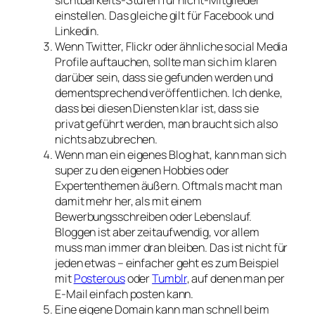
sichtbarkeits-Stufen für nicht-Mitglieder
einstellen. Das gleiche gilt für Facebook und
Linkedin.
Wenn Twitter, Flickr oder ähnliche social Media
Profile auftauchen, sollte man sich im klaren
darüber sein, dass sie gefunden werden und
dementsprechend veröffentlichen. Ich denke,
dass bei diesen Diensten klar ist, dass sie
privat geführt werden, man braucht sich also
nichts abzubrechen.
Wenn man ein eigenes Blog hat, kann man sich
super zu den eigenen Hobbies oder
Expertenthemen äußern. Oftmals macht man
damit mehr her, als mit einem
Bewerbungsschreiben oder Lebenslauf.
Bloggen ist aber zeitaufwendig, vor allem
muss man immer dran bleiben. Das ist nicht für
jeden etwas – einfacher geht es zum Beispiel
mit
Posterous
oder
Tumblr
, auf denen man per
E-Mail einfach posten kann.
Eine eigene Domain kann man schnell beim