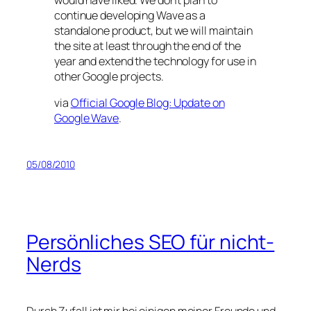
continue developing Wave as a
standalone product, but we will maintain
the site at least through the end of the
year and extend the technology for use in
other Google projects.
via
Official Google Blog: Update on
Google Wave
.
05/08/2010
Persönliches SEO für nicht-
Nerds
Durch Zufall ist mir bei einigen meiner Freunde und