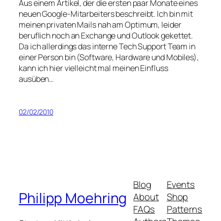
Aus einem Artikel, der die ersten paar Monate eines
neuen Google-Mitarbeiters beschreibt. Ich bin mit
meinen privaten Mails nah am Optimum, leider
beruflich noch an Exchange und Outlook gekettet.
Da ich allerdings das interne Tech Support Team in
einer Person bin (Software, Hardware und Mobiles),
kann ich hier vielleicht mal meinen Einfluss
ausüben…
02/02/2010
Blog
Events
Philipp Moehring
About
Shop
FAQs
Patterns