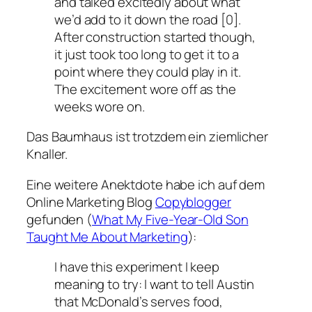
and talked excitedly about what
we’d add to it down the road [0].
After construction started though,
it just took too long to get it to a
point where they could play in it.
The excitement wore off as the
weeks wore on.
Das Baumhaus ist trotzdem ein ziemlicher
Knaller.
Eine weitere Anektdote habe ich auf dem
Online Marketing Blog
Copyblogger
gefunden (
What My Five-Year-Old Son
Taught Me About Marketing
):
I have this experiment I keep
meaning to try: I want to tell Austin
that McDonald’s serves food,