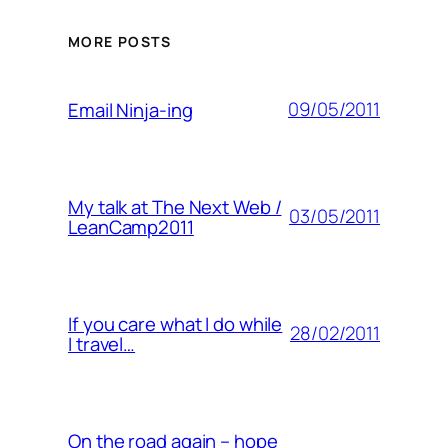
MORE POSTS
09/05/2011
Email Ninja-ing
My talk at The Next Web /
03/05/2011
LeanCamp2011
If you care what I do while
28/02/2011
I travel…
On the road again – hope