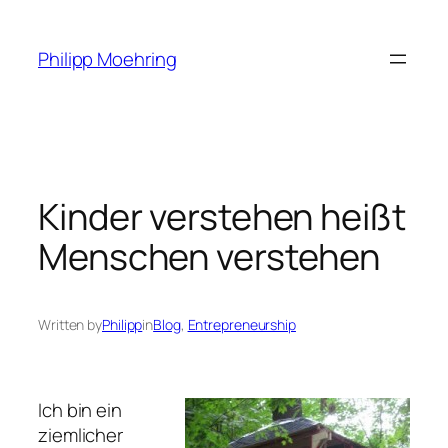
Skip
to
Philipp Moehring
content
Kinder verstehen heißt
Menschen verstehen
Written by
Philipp
in
Blog
, 
Entrepreneurship
Ich bin ein
ziemlicher