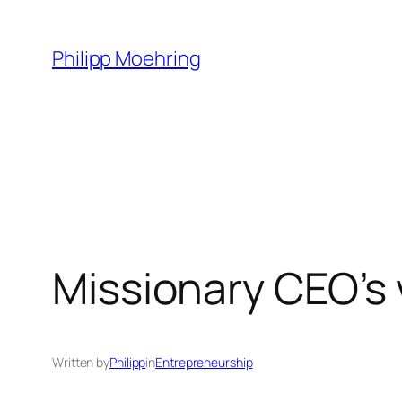
Skip
to
Philipp Moehring
content
Missionary CEO’s 
Written by
Philipp
in
Entrepreneurship