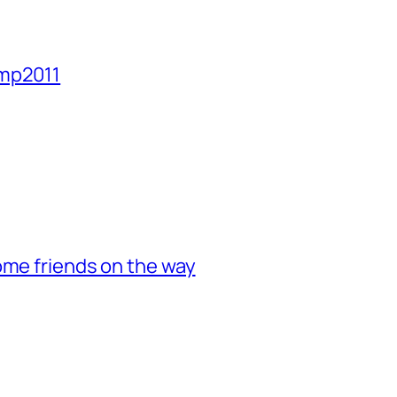
amp2011
ome friends on the way