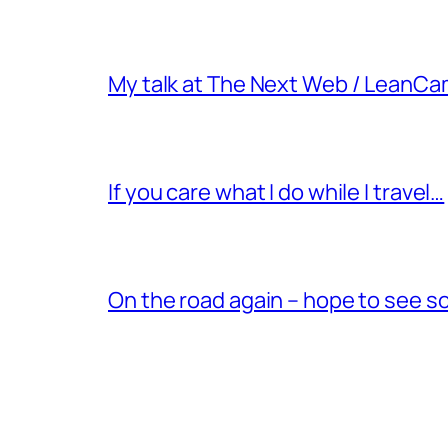
My talk at The Next Web / LeanC
If you care what I do while I travel…
On the road again – hope to see s