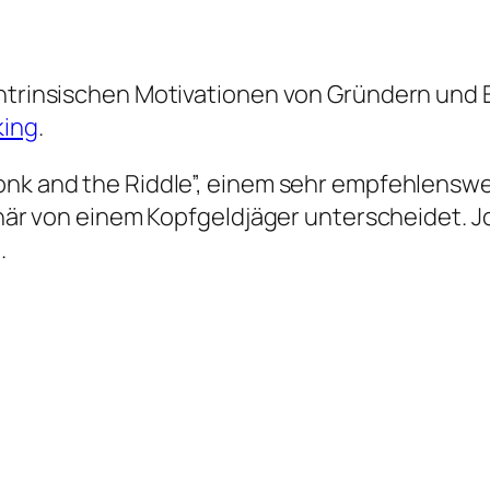
 intrinsischen Motivationen von Gründern und
king
.
Monk and the Riddle”, einem sehr empfehlens
ionär von einem Kopfgeldjäger unterscheidet. J
.