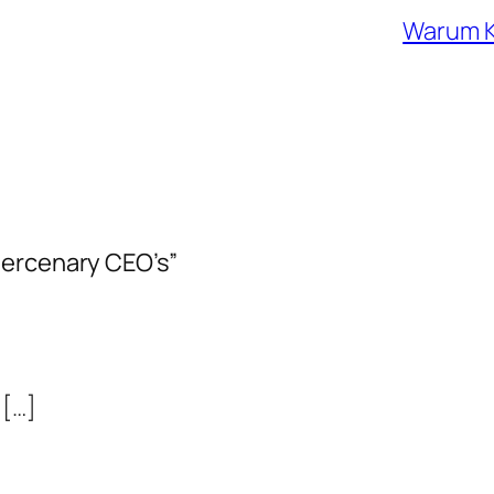
Warum K
Mercenary CEO’s”
 […]