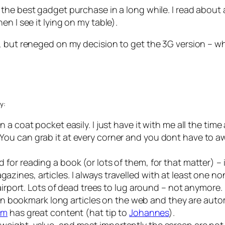
he best gadget purchase in a long while. I read about a
n I see it lying on my table).
, but reneged on my decision to get the 3G version – wh
y:
in a coat pocket easily. I just have it with me all the tim
k. You can grab it at every corner and you dont have to
 for reading a book (or lots of them, for that matter) – it
gazines, articles. I always travelled with at least one n
rport. Lots of dead trees to lug around – not anymore.
n bookmark long articles on the web and they are auto
om
has great content (hat tip to
Johannes
).