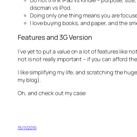
Do not think iPad vs Kindle – purpose, size
discman vs iPod.
Doing only one thing means you are focused,
I love buying books, and paper, and the smell,
Features and 3G Version
I’ve yet to put a value on a lot of features like 
not is not really important – if you can afford th
I like simplifying my life, and scratching the hu
my blog).
Oh, and check out my case:
15/11/2010