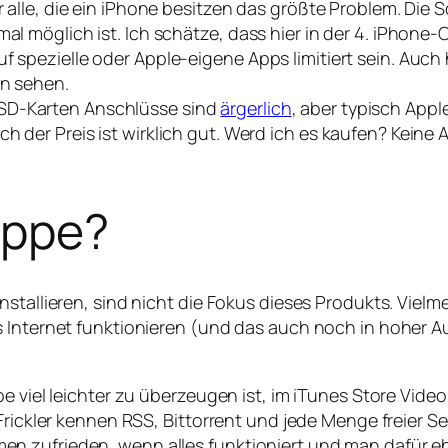
r alle, die ein iPhone besitzen das größte Problem. Die Sc
mal möglich ist. Ich schätze, dass hier in der 4. iPhon
f spezielle oder Apple-eigene Apps limitiert sein. Auch 
en sehen.
 SD-Karten Anschlüsse sind
ärgerlich
, aber typisch Apple
h der Preis ist wirklich gut. Werd ich es kaufen? Keine
ruppe?
nstallieren, sind nicht die Fokus dieses Produkts. Viel
 Internet funktionieren (und das auch noch in hoher Auf
pe viel leichter zu überzeugen ist, im iTunes Store Vid
Frickler kennen RSS, Bittorrent und jede Menge freier Se
 zufrieden, wenn alles funktioniert und man dafür eben