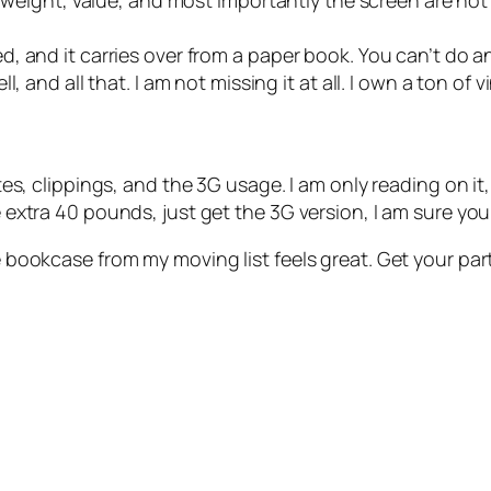
, weight, value, and most importantly the screen are no
 and it carries over from a paper book. You can’t do an
 and all that. I am not missing it at all. I own a ton of v
notes, clippings, and the 3G usage. I am only reading on 
e extra 40 pounds, just get the 3G version, I am sure you
ge bookcase from my moving list feels great. Get your pa