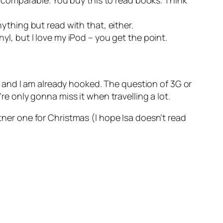
t comparable. You buy this to read books. Think
ything but read with that, either.
inyl, but I love my iPod – you get the point.
it, and I am already hooked. The question of 3G or
’re only gonna miss it when travelling a lot.
rtner one for Christmas (I hope Isa doesn’t read