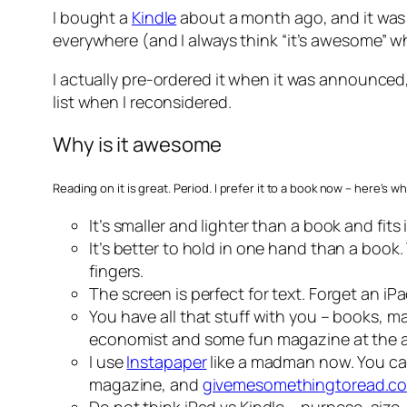
I bought a
Kindle
about a month ago, and it was t
everywhere (and I always think “it’s awesome” whe
I actually pre-ordered it when it was announced
list when I reconsidered.
Why is it awesome
Reading on it is great. Period. I prefer it to a book now – here’s wh
It’s smaller and lighter than a book and fits 
It’s better to hold in one hand than a boo
fingers.
The screen is perfect for text. Forget an iPad
You have all that stuff with you – books, ma
economist and some fun magazine at the ai
I use
Instapaper
like a madman now. You ca
magazine, and
givemesomethingtoread.c