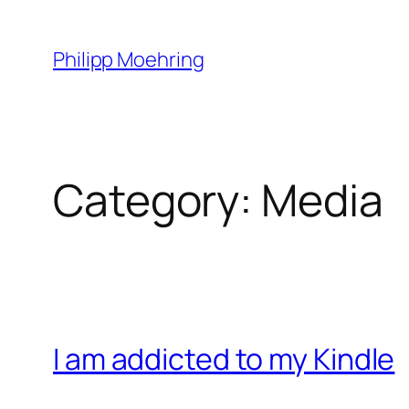
Skip
to
Philipp Moehring
content
Category:
Media
I am addicted to my Kindle