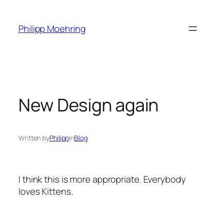
Skip
to
Philipp Moehring
content
New Design again
Written by
Philipp
in
Blog
I think this is more appropriate. Everybody
loves Kittens.