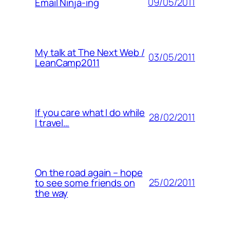
09/05/2011
Email Ninja-ing
My talk at The Next Web /
03/05/2011
LeanCamp2011
If you care what I do while
28/02/2011
I travel…
On the road again – hope
25/02/2011
to see some friends on
the way