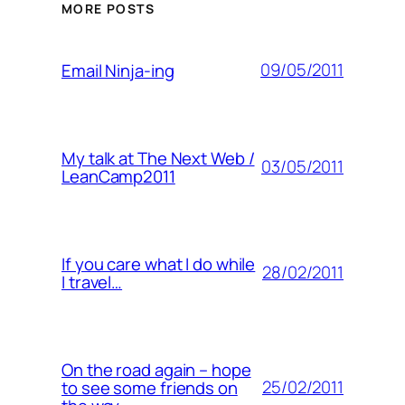
MORE POSTS
09/05/2011
Email Ninja-ing
My talk at The Next Web /
03/05/2011
LeanCamp2011
If you care what I do while
28/02/2011
I travel…
On the road again – hope
25/02/2011
to see some friends on