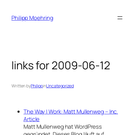
Skip
to
Philipp Moehring
content
links for 2009-06-12
Written by
Philipp
in
Uncategorized
The Way I Work: Matt Mullenweg – Inc.
Article
Matt Mullenweg hat WordPress
gegründet. Dieses Blog läuft auf