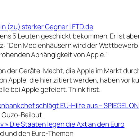
in (zu) starker Gegner | FTD.de
ens 5 Leuten geschickt bekommen. Er ist aber 
z: "Den Medienhäusern wird der Wettbewerb um 
 drohenden Abhängigkeit von Apple."
on der Geräte-Macht, die Apple im Markt durch
n Apple, die hier zitiert werden, haben vor ku
e bei Apple gefeiert. Think first.
enbankchef schlägt EU-Hilfe aus – SPIEGEL ONL
n Ouzo-Bailout.
iv » Die Staaten legen die Axt an den Euro
and und den Euro-Themen