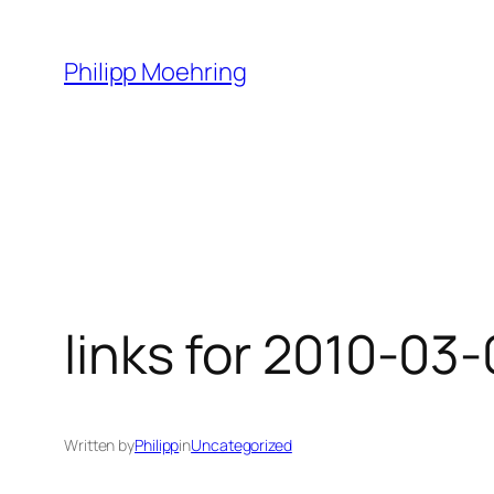
Skip
to
Philipp Moehring
content
links for 2010-03
Written by
Philipp
in
Uncategorized