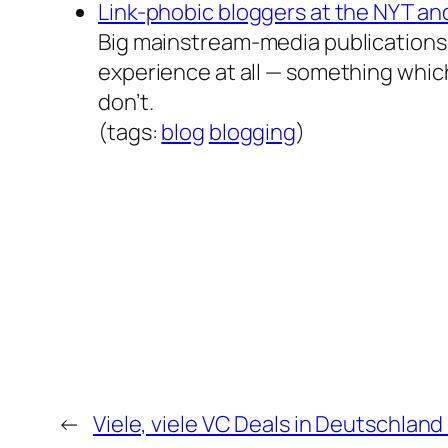
Link-phobic bloggers at the NYT and
Big mainstream-media publications, 
experience at all — something whic
don’t.
(tags:
blog
blogging
)
←
Viele, viele VC Deals in Deutschland