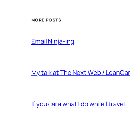
MORE POSTS
Email Ninja-ing
My talk at The Next Web / LeanC
If you care what I do while I travel…