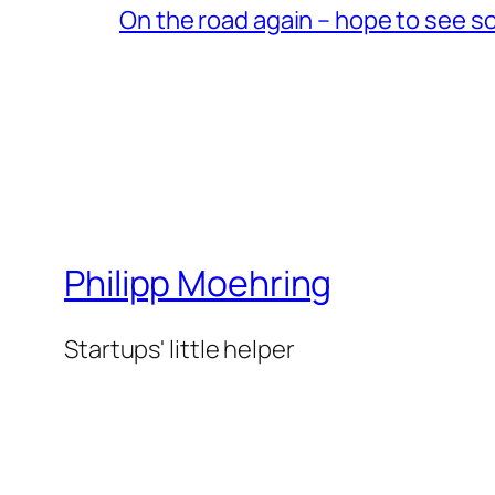
On the road again – hope to see s
Philipp Moehring
Startups' little helper