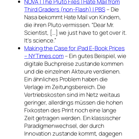
NOVA | The Pluto Files | Hate Mail from
Third Graders (non-Flash) | PBS
– Die
Nasa bekommt Hate Mail von Kindern,
die ihren Pluto vermissen. “Dear Mr.
Scientist, […] we just have to get over it.
It's science.”
Making the Case for iPad E-Book Prices
– NYTimes.com
– Ein gutes Beispiel, wie
digitale Buchpreise zustande kommen
und die einzelnen Akteure verdienen.
Ein ähnliches Problem haben die
Verlage im Zeitungsbereich. Die
Vertriebskosten sind im Netz weitaus
geringer, allerdings müssen die hohen
Fixkosten des Print noch eine lange
Zeit getragen werden. Ein klassischer
Paradigmenwechsel, der durch
Innovation zustande kommt, dagegen