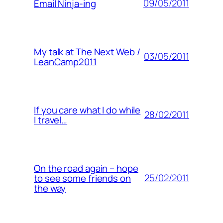
09/05/2011
Email Ninja-ing
My talk at The Next Web /
03/05/2011
LeanCamp2011
If you care what I do while
28/02/2011
I travel…
On the road again – hope
25/02/2011
to see some friends on
the way